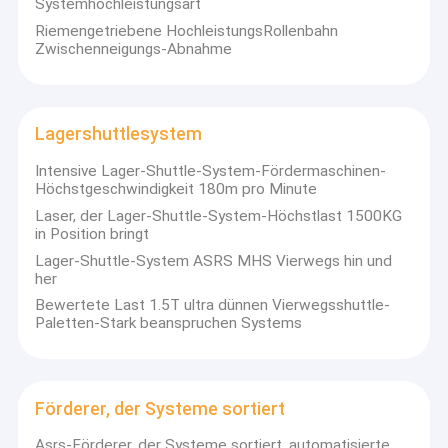
Systemhochleistungsart
Riemengetriebene HochleistungsRollenbahn
Zwischenneigungs-Abnahme
Lagershuttlesystem
Intensive Lager-Shuttle-System-Fördermaschinen-
Höchstgeschwindigkeit 180m pro Minute
Laser, der Lager-Shuttle-System-Höchstlast 1500KG
in Position bringt
Lager-Shuttle-System ASRS MHS Vierwegs hin und
her
Bewertete Last 1.5T ultra dünnen Vierwegsshuttle-
Paletten-Stark beanspruchen Systems
Zu Hause
Guangzhou Kinte Intelligent Equipment Technology Co., Ltd, eine
hundertprozentige Tochtergesellschaft von CEI und ein
Produkte
Industrie- und Handelsunternehmen, das Forschung,
Förderer, der Systeme sortiert
Entwicklung, Fertigung perfekt integriert,Verkaufs- und
Über uns
Dienstleistungsverbindungen, hauptsächlich für die Vergabe
Asrs-Förderer, der Systeme sortiert, automatisierte
von Haushaltsgeräten und ähnlichen elektrischen Geräten,