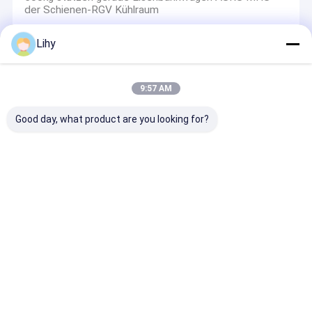
der Schienen-RGV Kühlraum
Art Schiene geführte automatische laufende
Laufkatze der Gabel-500kg des Fahrzeug-RGV
Lihy
9:57 AM
Amr Autonomous Mobile Robots
Good day, what product are you looking for?
Kapazität 500kg 1000kg AGV QF1400V2 Amr
Autonomous Mobile Robots Tow
Einzelne Richtungs-latente Art AGV Amr Robot Model
QFL1400V2 MHS ASRS
Einzelner Richtungs-Amr Autonomous Mobile Robots
AGV-Lenkrad-Antrieb
QF1100V2 Kapazität 500kg AGV Amr Automated
Mobile Robot Tow
Automatisiertes Speicherinformations-
Retrievalsystem