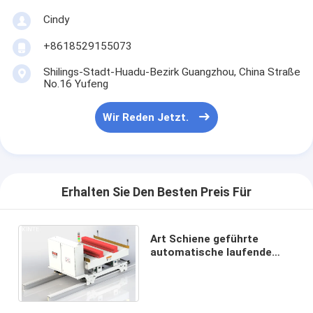
Asrs-Gabelstaplerkran
Cindy
asrs, die System stark beanspruchen
+8618529155073
Paletten-Förderer-System
Shilings-Stadt-Huadu-Bezirk Guangzhou, China Straße
No.16 Yufeng
Karton-Förderer-System
Wir Reden Jetzt.
Lagershuttlesystem
Förderer, der Systeme sortiert
Erhalten Sie Den Besten Preis Für
WMS WCS
Lager-Aufzug
Art Schiene geführte
automatische laufende
Schiene geführtes Fahrzeug
Laufkatze der Gabel-500kg
des Fahrzeug-RGV
Amr Autonomous Mobile Robots