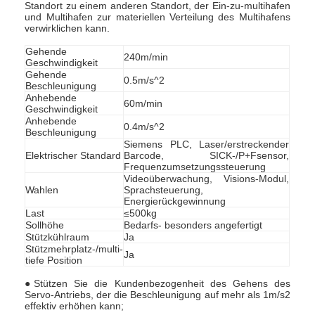
Standort zu einem anderen Standort, der Ein-zu-multihafen
und Multihafen zur materiellen Verteilung des Multihafens
verwirklichen kann.
Gehende
240m/min
Geschwindigkeit
Gehende
0.5m/s^2
Beschleunigung
Anhebende
60m/min
Geschwindigkeit
Anhebende
0.4m/s^2
Beschleunigung
Siemens PLC, Laser/erstreckender
Elektrischer Standard
Barcode, SICK-/P+Fsensor,
Frequenzumsetzungssteuerung
Videoüberwachung, Visions-Modul,
Wahlen
Sprachsteuerung,
Energierückgewinnung
Last
≤500kg
Sollhöhe
Bedarfs- besonders angefertigt
Stützkühlraum
Ja
Stützmehrplatz-/multi-
Ja
tiefe Position
●
Stützen Sie die Kundenbezogenheit des Gehens des
Servo-Antriebs, der die Beschleunigung auf mehr als 1m/s2
effektiv erhöhen kann;