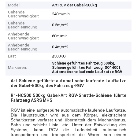
Modell
Art RGV der Gabel-500kg
Gehende
240m/min
Geschwindigkeit
Gehende
0.5m/s^2
Beschleunigung
Anhebende
60m/min
Geschwindigkeit
Anhebende
0.4m/s^2
Beschleunigung
Last
≤500KG
,
Schiene geführtes Fahrzeug 500kg
Markieren:
,
Schiene geführtes Fahrzeug ISO14001
Automatische laufende Laufkatze RGV
Art Schiene geführte automatische laufende Laufkatze
der Gabel-500kg des Fahrzeug-RGV
R1-HC500 500kg Gabel-Art RGV-Shuttle-Schiene führte
Fahrzeug ASRS MHS
RGV ist eine aufgespürte automatische laufende Laufkatze.
Die Hauptstruktur wird aus dem Körper, elektrischem
Schaltkasten verfasst und übermittelt dem Mechanismus,
Bahn und schiebt Linie, etc. Unter der Entwicklung des
Systems, kann RGV die Ladeeinheit automatisch
transportieren und transportiert die Waren von einem