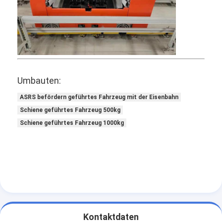
Werksbesichtigung
Qualitätskontrolle
Kontakt mit uns
Neuigkeiten
Umbauten:
Rechtssachen
ASRS befördern geführtes Fahrzeug mit der Eisenbahn
Schiene geführtes Fahrzeug 500kg
Blog
Schiene geführtes Fahrzeug 1000kg
Wir Reden Jetzt.
Automatisiertes Speicherinformations-Retrievalsystem
Automatisierte Transportorganisation
Kontaktdaten