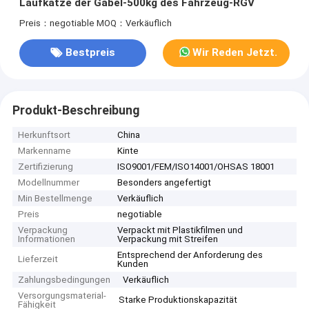
Laufkatze der Gabel-500kg des Fahrzeug-RGV
Preis：negotiable
MOQ：Verkäuflich
Bestpreis
Wir Reden Jetzt.
Produkt-Beschreibung
Herkunftsort
China
Markenname
Kinte
Zertifizierung
ISO9001/FEM/ISO14001/OHSAS 18001
Modellnummer
Besonders angefertigt
Min Bestellmenge
Verkäuflich
Preis
negotiable
Verpackung
Verpackt mit Plastikfilmen und
Informationen
Verpackung mit Streifen
Entsprechend der Anforderung des
Lieferzeit
Kunden
Zahlungsbedingungen
Verkäuflich
Versorgungsmaterial-
Starke Produktionskapazität
Fähigkeit