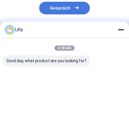
Gespräch
Lihy
Empfohlene Produkte
4:38 AM
Good day, what product are you looking for?
Art ASRS RGV der
1700kg RGV
500kg stützen
Gabel-2000kg fährt
Fahrzeug-Form-Bus-
gerade
das schnelle
Art PLC des Lager-
Eisenbahnwag
Lieferungs-Stall-
Shuttle-System-
ASRS MHS der
Gehen hin- und her
MHS
Schienen-RGV
Bestpreis
Bestpreis
Bestprei
Kühlraum