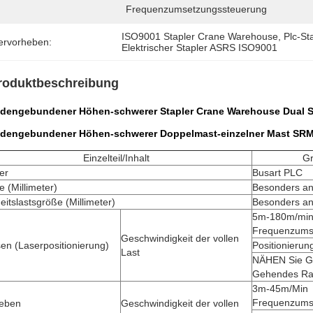
Frequenzumsetzungssteuerung
ISO9001 Stapler Crane Warehouse
, 
Plc-S
ervorheben:
Elektrischer Stapler ASRS ISO9001
roduktbeschreibung
dengebundener Höhen-schwerer Stapler Crane Warehouse Dual S
dengebundener Höhen-schwerer Doppelmast-einzelner Mast SRM
Einzelteil/Inhalt
Gr
er
Busart PLC
 (Millimeter)
Besonders ang
eitslastsgröße (Millimeter)
Besonders ang
5m-180m/mi
Frequenzums
Geschwindigkeit der vollen
en (Laserpositionierung)
Positionieru
Last
NÄHEN Sie G
Gehendes R
3m-45m/Min
Frequenzums
eben
Geschwindigkeit der vollen