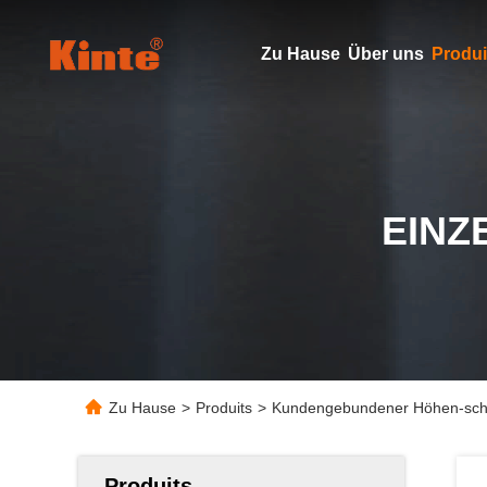
Zu Hause
Über uns
Produi
EINZ
Zu Hause
>
Produits
>
Kundengebundener Höhen-schw
Produits