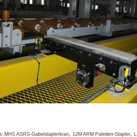
s:
MHS ASRS-Gabelstaplerkran
,
12M ARM Paletten-Stapler
,
L