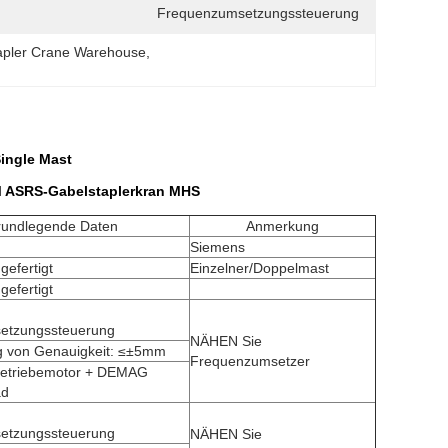
Frequenzumsetzungssteuerung
tapler Crane Warehouse
, 
ingle Mast
 ASRS-Gabelstaplerkran MHS
undlegende Daten
Anmerkung
Siemens
efertigt
Einzelner/Doppelmast
efertigt
n
etzungssteuerung
NÄHEN Sie
ng von Genauigkeit: ≤±5mm
Frequenzumsetzer
etriebemotor + DEMAG
ad
etzungssteuerung
NÄHEN Sie