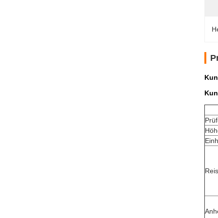
H
P
Kun
Kun
Prüf
Höhe
Einh
Reis
Anh