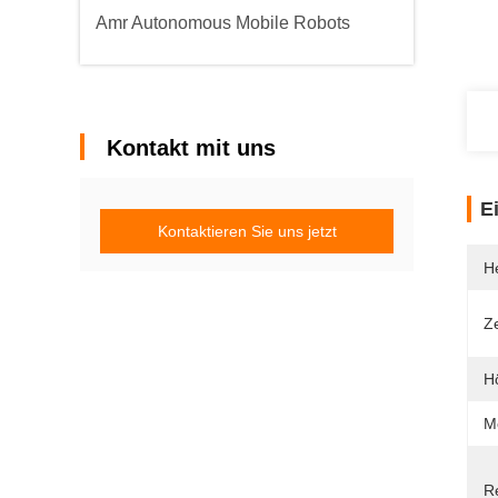
Amr Autonomous Mobile Robots
Kontakt mit uns
E
Kontaktieren Sie uns jetzt
He
Ze
H
M
R