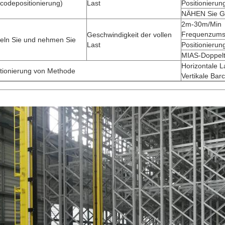
codepositionierung)
Last
Positionieru
NÄHEN Sie G
2m-30m/Min
Frequenzums
Geschwindigkeit der vollen
eln Sie und nehmen Sie
Last
Positionieru
MIAS-Doppelt
Horizontale L
itionierung von Methode
Vertikale Bar