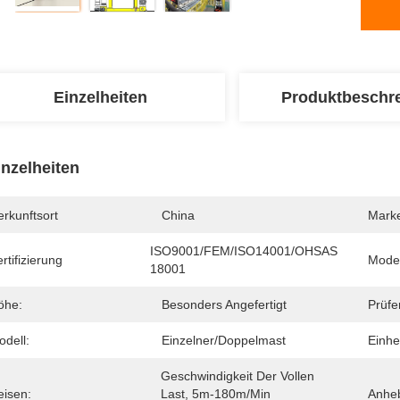
Einzelheiten
Produktbeschr
inzelheiten
rkunftsort
China
Mark
ISO9001/FEM/ISO14001/OHSAS 
rtifizierung
Mode
18001
öhe:
Besonders Angefertigt
Prüfe
odell:
Einzelner/Doppelmast
Einhe
Geschwindigkeit Der Vollen 
eisen:
Last, 5m-180m/min 
Anhe