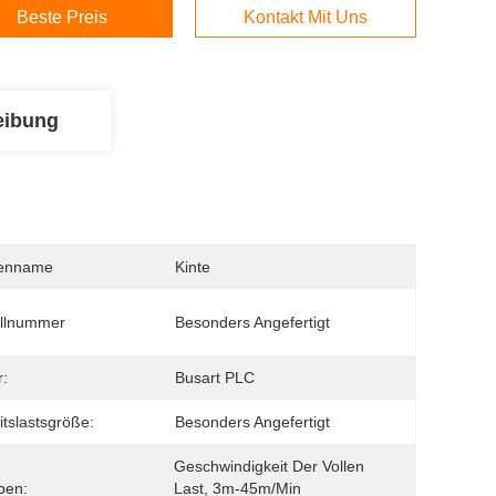
Beste Preis
Kontakt Mit Uns
eibung
enname
Kinte
llnummer
Besonders Angefertigt
r:
Busart PLC
itslastsgröße:
Besonders Angefertigt
Geschwindigkeit Der Vollen 
ben:
Last, 3m-45m/Min 