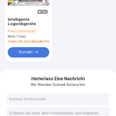
Werksbesichtigung
Qualitätskontrolle
Intelligente
Logistikgeräte
Kontakt mit uns
Preis:
Customized
MOQ:
1 Satz
Neuigkeiten
Holen Sie sich aktuelle Preis
Rechtssachen
Kontakt
Wir Reden Jetzt.
Hinterlass Eine Nachricht
Wir Werden Schnell Antworten
Automatisiertes Speicherinformations-Retrievalsystem
Automatisierte Transportorganisation
Asrs-Gabelstaplerkran