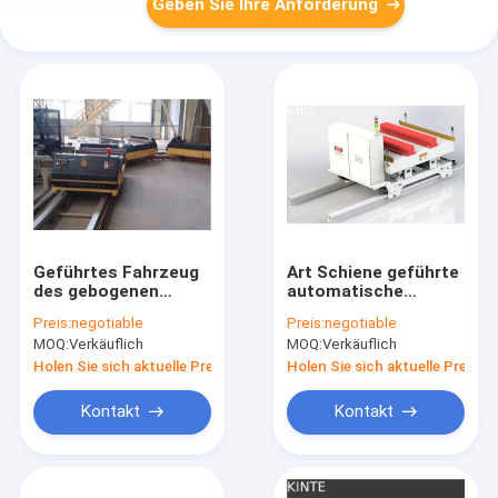
Geben Sie Ihre Anforderung
Geführtes Fahrzeug
Art Schiene geführte
des gebogenen
automatische
Gleises Schiene
laufende Laufkatze
Preis:
negotiable
Preis:
negotiable
fertigte RGV-Shuttle-
der Gabel-500kg des
MOQ:
Verkäuflich
MOQ:
Verkäuflich
Eisenbahnwagen
Fahrzeug-RGV
besonders an
Holen Sie sich aktuelle Preis
Holen Sie sich aktuelle Preis
Kontakt
Kontakt