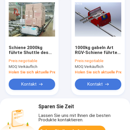
Schiene 2000kg
1000kg gabeln Art
führte Shuttle des
RGV-Schiene führten
Fahrzeug-System-
kundenspezifischen
Preis:
negotiable
Preis:
negotiable
ASRS MHS Ring
Shuttle Fahrzeug
MOQ:
Verkäuflich
MOQ:
Verkäuflich
Through RGV
ASRS MHS
Holen Sie sich aktuelle Preis
Holen Sie sich aktuelle Preis
Kontakt
Kontakt
Sparen Sie Zeit
Lassen Sie uns mit Ihnen die besten
Produkte kontaktieren.