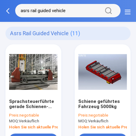
Asrs Rail Guided Vehicle
(11)
Sprachsteuerführte
Schiene geführtes
gerade Schienen-
Fahrzeug 5000kg
Schiene Last
Preis:
negotiable
Preis:
negotiable
Fahrzeug ASRS
MOQ:
Verkäuflich
MOQ:
Verkäuflich
1000kg
Holen Sie sich aktuelle Preis
Holen Sie sich aktuelle Preis