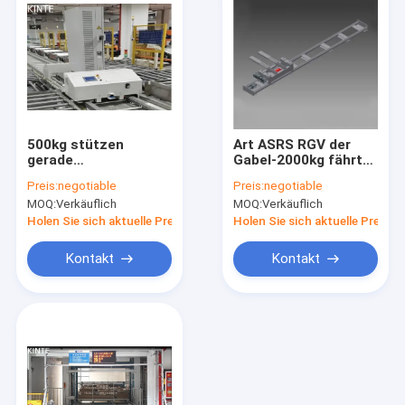
500kg stützen
Art ASRS RGV der
gerade
Gabel-2000kg fährt
Eisenbahnwagen
das schnelle
Preis:
negotiable
Preis:
negotiable
ASRS MHS der
Lieferungs-Stall-
MOQ:
Verkäuflich
MOQ:
Verkäuflich
Schienen-RGV
Gehen hin- und her
Kühlraum
Holen Sie sich aktuelle Preis
Holen Sie sich aktuelle Preis
Kontakt
Kontakt
Zu Hause
Produkte
Über uns