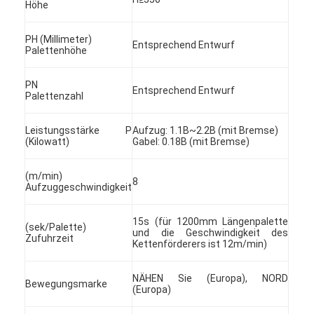
Höhe
PH (Millimeter)
Entsprechend Entwurf
Palettenhöhe
PN
Entsprechend Entwurf
Palettenzahl
Leistungsstärke P
Aufzug: 1.1B~2.2B (mit Bremse)
(Kilowatt)
Gabel: 0.18B (mit Bremse)
(m/min)
8
Aufzuggeschwindigkeit
15s (für 1200mm Längenpalette
(sek/Palette)
und die Geschwindigkeit des
Zufuhrzeit
Kettenförderers ist 12m/min)
NÄHEN Sie (Europa), NORD
Bewegungsmarke
(Europa)