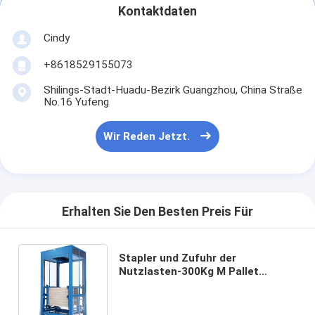
Kontaktdaten
Werksbesichtigung
Cindy
Qualitätskontrolle
+8618529155073
Kontakt mit uns
Shilings-Stadt-Huadu-Bezirk Guangzhou, China Straße
No.16 Yufeng
Neuigkeiten
Wir Reden Jetzt.
Rechtssachen
Blog
Wir Reden Jetzt.
Erhalten Sie Den Besten Preis Für
Stapler und Zufuhr der
Automatisiertes Speicherinformations-Retrievalsystem
Nutzlasten-300Kg M Pallet
Conveyor System
Automatisierte Transportorganisation