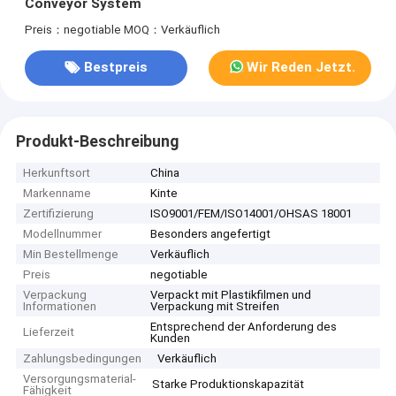
Conveyor System
Preis：negotiable
MOQ：Verkäuflich
Bestpreis
Wir Reden Jetzt.
Produkt-Beschreibung
Herkunftsort
China
Markenname
Kinte
Zertifizierung
ISO9001/FEM/ISO14001/OHSAS 18001
Modellnummer
Besonders angefertigt
Min Bestellmenge
Verkäuflich
Preis
negotiable
Verpackung
Verpackt mit Plastikfilmen und
Informationen
Verpackung mit Streifen
Entsprechend der Anforderung des
Lieferzeit
Kunden
Zahlungsbedingungen
Verkäuflich
Versorgungsmaterial-
Starke Produktionskapazität
Fähigkeit