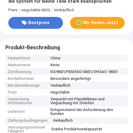
die System für kleine Teile stark beanspruchen
Preis：negotiable
MOQ：Verkäuflich
Bestpreis
Wir Reden Jetzt.
Produkt-Beschreibung
Herkunftsort
China
Markenname
Kinte
Zertifizierung
ISO9001/FEM/ISO14001/OHSAS 18001
Modellnummer
Besonders angefertigt
Min Bestellmenge
Verkäuflich
Preis
negotiable
Verpackung
Verpackt mit Plastikfilmen und
Informationen
Verpackung mit Streifen
Entsprechend der Anforderung des
Lieferzeit
Kunden
Zahlungsbedingungen
Verkäuflich
Versorgungsmaterial-
Starke Produktionskapazität
Fähigkeit