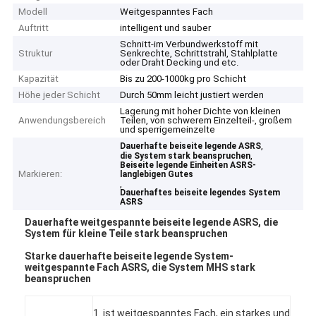
Modell
Weitgespanntes Fach
Auftritt
intelligent und sauber
Schnitt-im Verbundwerkstoff mit
Struktur
Senkrechte, Schrittstrahl, Stahlplatte
oder Draht Decking und etc.
Kapazität
Bis zu 200-1000kg pro Schicht
Höhe jeder Schicht
Durch 50mm leicht justiert werden
Lagerung mit hoher Dichte von kleinen
Anwendungsbereich
Teilen, von schwerem Einzelteil-, großem
und sperrigemeinzelte
,
Dauerhafte beiseite legende ASRS
,
die System stark beanspruchen
Beiseite legende Einheiten ASRS-
Markieren:
langlebigen Gutes
,
Dauerhaftes beiseite legendes System
ASRS
Dauerhafte weitgespannte beiseite legende ASRS, die
System für kleine Teile stark beanspruchen
Starke dauerhafte beiseite legende System-
weitgespannte Fach ASRS, die System MHS stark
beanspruchen
1. ist weitgespanntes Fach, ein starkes und