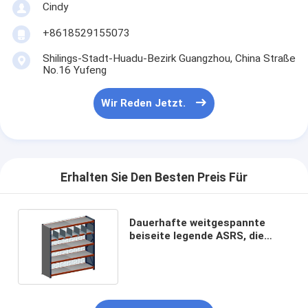
Cindy
Werksbesichtigung
+8618529155073
Qualitätskontrolle
Shilings-Stadt-Huadu-Bezirk Guangzhou, China Straße
No.16 Yufeng
Kontakt mit uns
Wir Reden Jetzt.
Neuigkeiten
Rechtssachen
Blog
Erhalten Sie Den Besten Preis Für
Wir Reden Jetzt.
Dauerhafte weitgespannte
beiseite legende ASRS, die
System für kleine Teile stark
Automatisiertes Speicherinformations-Retrievalsystem
beanspruchen
Automatisierte Transportorganisation